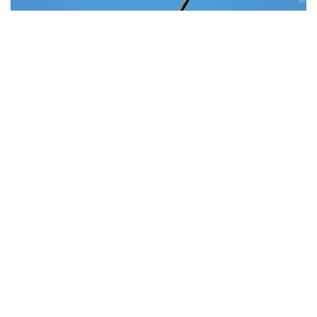
Stell dir vor, du stehst an der Riva in Split. Die Sonne glitzert
auf dem azurblauen Wasser, der Duft von gegrilltem Fisch
und Lavendel liegt in der Luft, und das sanfte Gemurmel der
Einheimischen bildet die perfekte Hintergrundmelodie für
deinen Urlaub.
Du möchtest dazugehören, nicht nur als Tourist, sondern als
Gast, der die Kultur schätzt. Doch bevor du tief in die lokale
Kulinarik eintauchst, stellt sich die alles entscheidende
Frage:
Was heißt Hallo auf Kroatisch?
Es ist oft das erste Wort, das wir in einer fremden Sprache