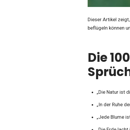
Dieser Artikel zeig
beflügeln können un
Die 10
Sprüch
„Die Natur ist 
„In der Ruhe der
„Jede Blume ist
„Die Erde lach