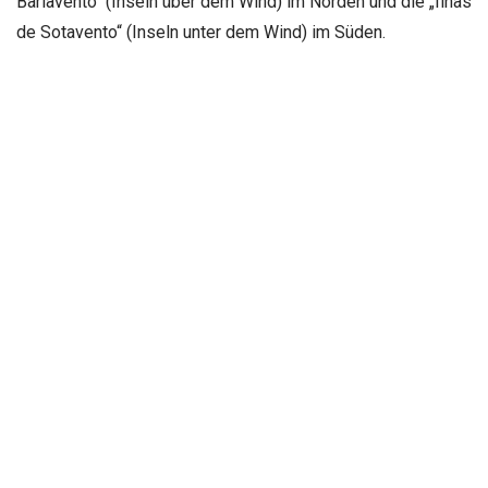
Barlavento“ (Inseln über dem Wind) im Norden und die „Ilhas
de Sotavento“ (Inseln unter dem Wind) im Süden.