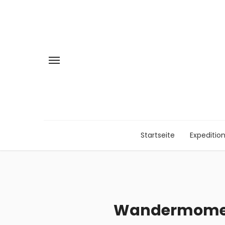
Startseite
Expeditio
Wandermoment