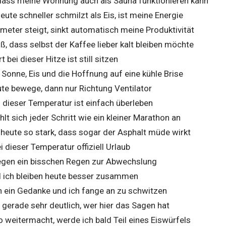
, dass meine Wohnung auch als Sauna funktionieren kann
eute schneller schmilzt als Eis, ist meine Energie
eter steigt, sinkt automatisch meine Produktivität
iß, dass selbst der Kaffee lieber kalt bleiben möchte
 bei dieser Hitze ist still sitzen
Sonne, Eis und die Hoffnung auf eine kühle Brise
ute bewege, dann nur Richtung Ventilator
i dieser Temperatur ist einfach überleben
ühlt sich jeder Schritt wie ein kleiner Marathon an
 heute so stark, dass sogar der Asphalt müde wirkt
i dieser Temperatur offiziell Urlaub
 gegen ein bisschen Regen zur Abwechslung
d ich bleiben heute besser zusammen
on ein Gedanke und ich fange an zu schwitzen
gerade sehr deutlich, wer hier das Sagen hat
 weitermacht, werde ich bald Teil eines Eiswürfels