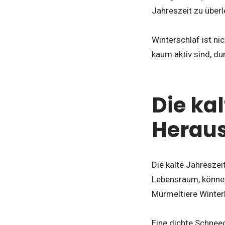
Jahreszeit zu überl
Winterschlaf ist n
kaum aktiv sind, du
Die kal
Herau
Die kalte Jahreszei
Lebensraum, können
Murmeltiere Winterb
Eine dichte Schnee