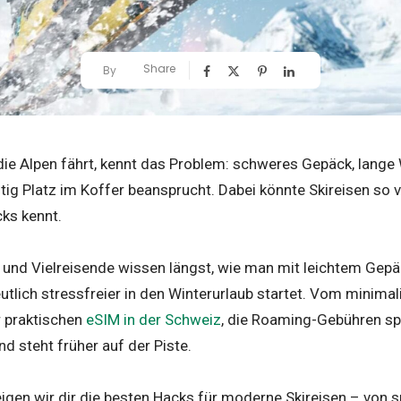
Share
By
die Alpen fährt, kennt das Problem: schweres Gepäck, lang
tig Platz im Koffer beansprucht. Dabei könnte Skireisen so 
cks kennt.
r und Vielreisende wissen längst, wie man mit leichtem Gepä
eutlich stressfreier in den Winterurlaub startet. Vom minimali
r praktischen
eSIM in der Schweiz
, die Roaming-Gebühren spa
nd steht früher auf der Piste.
eigen wir dir die besten Hacks für moderne Skireisen – von s