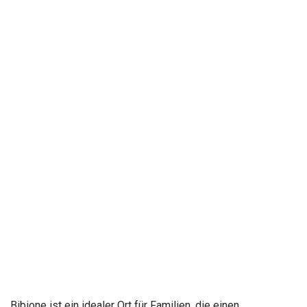
Bibione ist ein idealer Ort für Familien, die einen