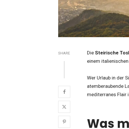
Die
Steirische To
SHARE
einem italienische
Wer Urlaub in der S
atemberaubende Land
mediterranes Flair 
Was ma