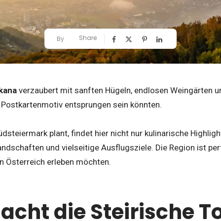
Share
By
skana
verzaubert mit sanften Hügeln, endlosen Weingärten u
n Postkartenmotiv entsprungen sein könnten.
üdsteiermark plant, findet hier nicht nur kulinarische Highlig
schaften und vielseitige Ausflugsziele. Die Region ist perfe
in Österreich erleben möchten.
cht die Steirische T